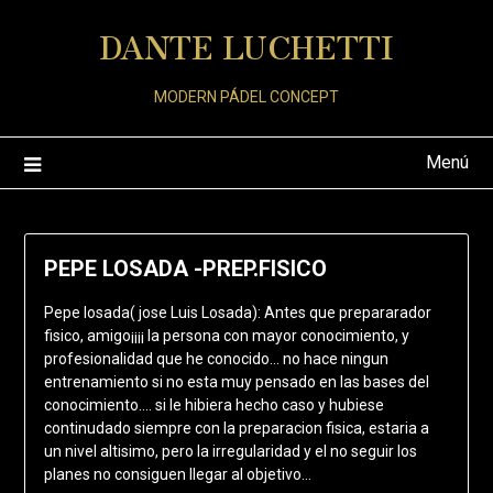
Saltar
DANTE LUCHETTI
al
contenido
MODERN PÁDEL CONCEPT
Menú
PEPE LOSADA -PREP.FISICO
Pepe losada( jose Luis Losada): Antes que prepararador
fisico, amigo¡¡¡¡ la persona con mayor conocimiento, y
profesionalidad que he conocido… no hace ningun
entrenamiento si no esta muy pensado en las bases del
conocimiento…. si le hibiera hecho caso y hubiese
continudado siempre con la preparacion fisica, estaria a
un nivel altisimo, pero la irregularidad y el no seguir los
planes no consiguen llegar al objetivo…